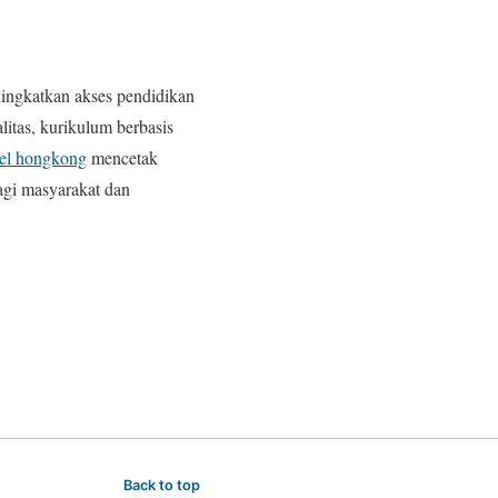
ingkatkan akses pendidikan
itas, kurikulum berbasis
gel hongkong
mencetak
bagi masyarakat dan
Back to top