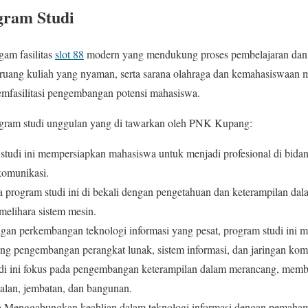
ogram Studi
am fasilitas
slot 88
modern yang mendukung proses pembelajaran dan pe
 ruang kuliah yang nyaman, serta sarana olahraga dan kemahasiswaan me
mfasilitasi pengembangan potensi mahasiswa.
ogram studi unggulan yang di tawarkan oleh PNK Kupang:
tudi ini mempersiapkan mahasiswa untuk menjadi profesional di bidan
 komunikasi.
program studi ini di bekali dengan pengetahuan dan keterampilan da
lihara sistem mesin.
an perkembangan teknologi informasi yang pesat, program studi ini
ang pengembangan perangkat lunak, sistem informasi, dan jaringan kom
di ini fokus pada pengembangan keterampilan dalam merancang, mem
i jalan, jembatan, dan bangunan.
a
Menggabungkan keahlian dalam teknologi informasi dengan pemaham