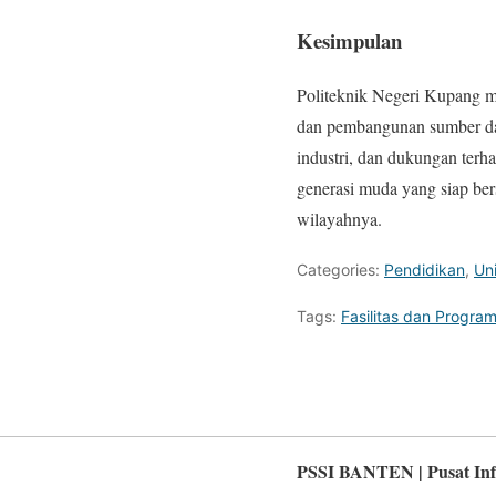
Kesimpulan
Politeknik Negeri Kupang m
dan pembangunan sumber day
industri, dan dukungan ter
generasi muda yang siap bers
wilayahnya.
Categories:
Pendidikan
,
Uni
Tags:
Fasilitas dan Program
PSSI BANTEN | Pusat Inf