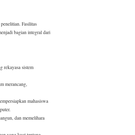
nelitian. Fasilitas
njadi bagian integral dari
g rekayasa sistem
lam merancang,
 mempersiapkan mahasiswa
puter.
bangun, dan memelihara
an yang kuat tentang