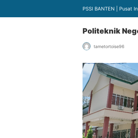
PSSI BANTEN | Pusat In
Politeknik Ne
tametortoise96