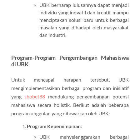
UBK berharap lulusannya dapat menjadi
individu yang inovatif dan kreatif, mampu
menciptakan solusi baru untuk berbagai
masalah yang dihadapi oleh masyarakat
dan industri.
Program-Program Pengembangan Mahasiswa
di UBK
Untuk mencapai harapan tersebut, UBK
mengimplementasikan berbagai program dan inisiatif
yang
sbobet88
mendukung pengembangan potensi
mahasiswa secara holistik. Berikut adalah beberapa
program unggulan yang ditawarkan oleh UBK:
Program Kepemimpinan:
UBK menyelenggarakan berbagai