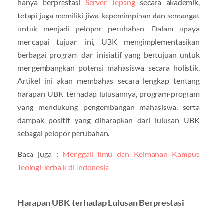
hanya berprestasi
Server Jepang
secara akademik,
tetapi juga memiliki jiwa kepemimpinan dan semangat
untuk menjadi pelopor perubahan. Dalam upaya
mencapai tujuan ini, UBK mengimplementasikan
berbagai program dan inisiatif yang bertujuan untuk
mengembangkan potensi mahasiswa secara holistik.
Artikel ini akan membahas secara lengkap tentang
harapan UBK terhadap lulusannya, program-program
yang mendukung pengembangan mahasiswa, serta
dampak positif yang diharapkan dari lulusan UBK
sebagai pelopor perubahan.
Baca juga :
Menggali Ilmu dan Keimanan Kampus
Teologi Terbaik di Indonesia
Harapan UBK terhadap Lulusan Berprestasi