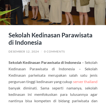
Sekolah Kedinasan Parawisata
di Indonesia
DESEMBER 12, 2024
/
0 COMMENTS
Sekolah Kedinasan Parawisata di Indonesia
– Sekolah
Kedinasan Parawisata di Indonesia – Sekolah
Kedinasan pariwisata merupakan salah satu jenis
perguruan tinggi kedinasan yang cukup
server thailand
banyak diminati. Sama seperti namanya, sekolah
kedinasan ini memfokuskan para lulusannya agar
nantinya bisa kompeten di bidang pariwisata dan