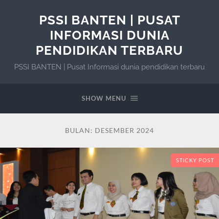
PSSI BANTEN | PUSAT
INFORMASI DUNIA
PENDIDIKAN TERBARU
PSSI BANTEN | Pusat Informasi dunia pendidikan terbaru
SHOW MENU
BULAN:
DESEMBER 2024
STICKY POST