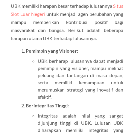
UBK memiliki harapan besar terhadap lulusannya
Situs
Slot Luar Negeri
untuk menjadi agen perubahan yang
mampu memberikan kontribusi positif bagi
masyarakat dan bangsa. Berikut adalah beberapa
harapan utama UBK terhadap lulusannya:
Pemimpin yang Visioner:
UBK berharap lulusannya dapat menjadi
pemimpin yang visioner, mampu melihat
peluang dan tantangan di masa depan,
serta memiliki kemampuan untuk
merumuskan strategi yang inovatif dan
efektif.
Berintegritas Tinggi:
Integritas adalah nilai yang sangat
dijunjung tinggi di UBK. Lulusan UBK
diharapkan memiliki integritas yang