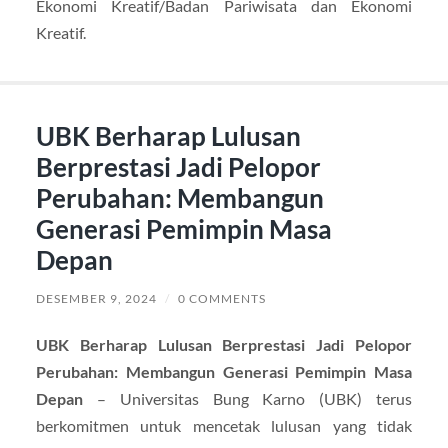
Ekonomi Kreatif/Badan Pariwisata dan Ekonomi
Kreatif.
UBK Berharap Lulusan
Berprestasi Jadi Pelopor
Perubahan: Membangun
Generasi Pemimpin Masa
Depan
DESEMBER 9, 2024
/
0 COMMENTS
UBK Berharap Lulusan Berprestasi Jadi Pelopor
Perubahan: Membangun Generasi Pemimpin Masa
Depan
– Universitas Bung Karno (UBK) terus
berkomitmen untuk mencetak lulusan yang tidak