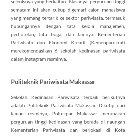
sejenisnya yang berkaitan. Biasanya, perguruan tinggi
semacam ini akan cukup digemari calon mahasiswa
yang memang tertarik ke sektor pariwisata, termasuk
hubungannya dengan tata kelola manajemen,
perhotelan, tata boga, dan lainnya. Kementerian
Pariwisata dan Ekonomi Kreatif (Kemenparekraf)
merekomendasikan 6 sekolah kedinasan pariwisata
dalam Instagram resminya.
Politeknik Pariwisata Makassar
Sekolah Kedinasan Pariwisata terbaik berikutnya
adalah Politeknik Pariwisata Makassar. Dikutip dari
laman resminya, Poltekpar Makassar merupakan
perguruan tinggi kedinasan yang berada di naungan
Kementerian Pariwisata dan berlokasi di Kota