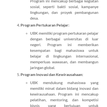
Program ini mencakup berbagai kegiatan
sosial, seperti bakti sosial, kampanye
lingkungan, dan proyek pembangunan
desa.
Program Pertukaran Pelajar:
UBK memiliki program pertukaran pelajar
dengan berbagai universitas di luar
negeri. Program ini memberikan
kesempatan bagi mahasiswa untuk
belajar di lingkungan internasional,
memperluas wawasan, dan membangun
jaringan global.
Program Inovasi dan Kewirausahaan:
UBK mendukung mahasiswa yang
memiliki minat dalam bidang inovasi dan
kewirausahaan. Program ini mencakup
pelatihan, mentoring, dan kompetisi
bisnis yang bertujuan untuk