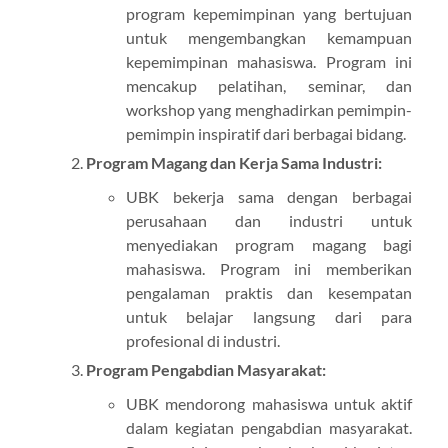
program kepemimpinan yang bertujuan
untuk mengembangkan kemampuan
kepemimpinan mahasiswa. Program ini
mencakup pelatihan, seminar, dan
workshop yang menghadirkan pemimpin-
pemimpin inspiratif dari berbagai bidang.
Program Magang dan Kerja Sama Industri:
UBK bekerja sama dengan berbagai
perusahaan dan industri untuk
menyediakan program magang bagi
mahasiswa. Program ini memberikan
pengalaman praktis dan kesempatan
untuk belajar langsung dari para
profesional di industri.
Program Pengabdian Masyarakat:
UBK mendorong mahasiswa untuk aktif
dalam kegiatan pengabdian masyarakat.