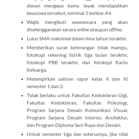
alasan mengapa kamu layak mendapatkan
beasiswa tersebut, minimal 1 lembar A4.
Wajib mengikuti wawancara yang akan
diselenggarakan secara
online
ataupun
offline.
Lulus SMA maksimal dalam lima tahun terakhir.
Memberikan surat keterangan tidak mampu,
fotokopi rekening listrik tiga bulan terakhir,
fotokopi PBB terakhir, dan fotokopi Kartu
Keluarga.
Melampirkan salinan rapor kelas X dan XI
semester 1 dan 2.
Tidak berlaku untuk Fakultas Kedokteran Gigi,
Fakultas Kedokteran, Fakultas Psikologi,
Program Sarjana Desain Komunikasi Visual,
Program Sarjana Desain Interior, Arsitektur,
dan Program Diploma Seni Rupa dan Desain.
Untuk semester tiga dan seterusnya, jika nilai