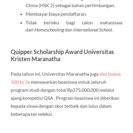
China (HSK 2) sebagai bahan pertimbangan.
Membayar biaya pendaftaran.
Tidak berlaku bagi calon mahasiswa
dari
Homeschooling
dan
International School.
Quipper Scholarship Award Universitas
Kristen Maranatha
Pada tahun ini, Universitas Maranatha juga
slot bonus
100 to 3x
menawarkan beasiswa untuk seluruh
program studi dengan total Rp375.000.000 melalui
ajang kompetisi QSA . Program beasiswa ini diberikan
kepada siswa dengan skor terbaik dan lulus dalam
beberapa tes seleksi.