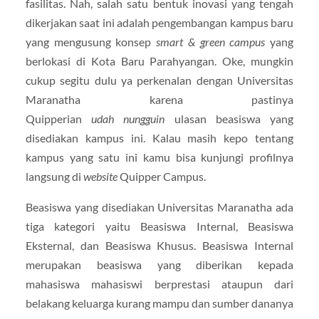
fasilitas. Nah, salah satu bentuk inovasi yang tengah
dikerjakan saat ini adalah pengembangan kampus baru
yang mengusung konsep
smart & green campus
yang
berlokasi di Kota Baru Parahyangan. Oke, mungkin
cukup segitu dulu ya perkenalan dengan Universitas
Maranatha karena pastinya
Quipperian
udah
nungguin
ulasan beasiswa yang
disediakan kampus ini. Kalau masih kepo tentang
kampus yang satu ini kamu bisa kunjungi profilnya
langsung di
website
Quipper Campus.
Beasiswa yang disediakan Universitas Maranatha ada
tiga kategori yaitu Beasiswa Internal, Beasiswa
Eksternal, dan Beasiswa Khusus. Beasiswa Internal
merupakan beasiswa yang diberikan kepada
mahasiswa mahasiswi berprestasi ataupun dari
belakang keluarga kurang mampu dan sumber dananya