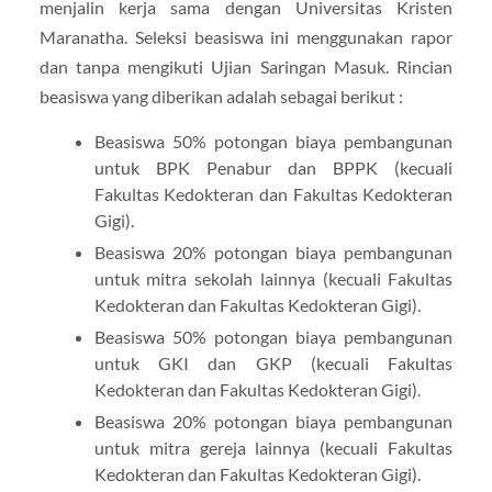
menjalin kerja sama dengan Universitas Kristen
Maranatha. Seleksi beasiswa ini menggunakan rapor
dan tanpa mengikuti Ujian Saringan Masuk. Rincian
beasiswa yang diberikan adalah sebagai berikut :
Beasiswa 50% potongan biaya pembangunan
untuk BPK Penabur dan BPPK (kecuali
Fakultas Kedokteran dan Fakultas Kedokteran
Gigi).
Beasiswa 20% potongan biaya pembangunan
untuk mitra sekolah lainnya (kecuali Fakultas
Kedokteran dan Fakultas Kedokteran Gigi).
Beasiswa 50% potongan biaya pembangunan
untuk GKI dan GKP (kecuali Fakultas
Kedokteran dan Fakultas Kedokteran Gigi).
Beasiswa 20% potongan biaya pembangunan
untuk mitra gereja lainnya (kecuali Fakultas
Kedokteran dan Fakultas Kedokteran Gigi).