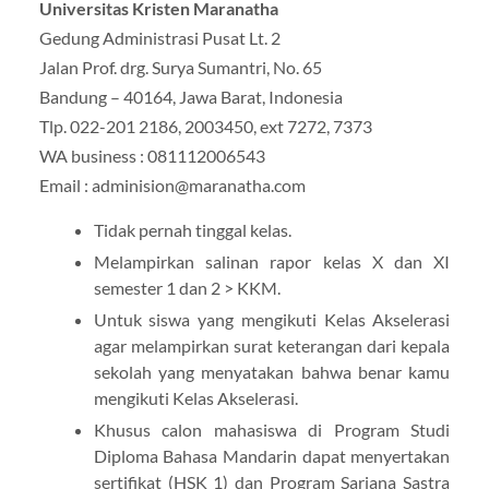
Universitas Kristen Maranatha
Gedung Administrasi Pusat Lt. 2
Jalan Prof. drg. Surya Sumantri, No. 65
Bandung – 40164, Jawa Barat, Indonesia
Tlp. 022-201 2186, 2003450, ext 7272, 7373
WA business : 081112006543
Email :
adminision@maranatha.com
Tidak pernah tinggal kelas.
Melampirkan salinan rapor kelas X dan XI
semester 1 dan 2 > KKM.
Untuk siswa yang mengikuti Kelas Akselerasi
agar melampirkan surat keterangan dari kepala
sekolah yang menyatakan bahwa benar kamu
mengikuti Kelas Akselerasi.
Khusus calon mahasiswa di Program Studi
Diploma Bahasa Mandarin dapat menyertakan
sertifikat (HSK 1) dan Program Sarjana Sastra