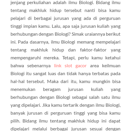
jenjang perkuliahan adalah ilmu Biologi. Bidang ilmu
tentang makhluk hidup tersebut nanti bisa kamu
pelajari di berbagai jurusan yang ada di perguruan
tinggi impian kamu. Lalu, apa saja jurusan kuliah yang
berhubungan dengan Biologi? Simak uraiannya berikut
ini. Pada dasarnya, ilmu Biologi memang mempelajari
tentang makhluk hidup dan faktor-faktor yang
mempengaruhi mereka. Tetapi, perlu kamu ketahui
bahwa sebenarnya
link slot gacor
area keilmuan
Biologi itu sangat luas dan tidak hanya terbatas pada
hal-hal tersebut. Maka dari itu, kamu mungkin bisa
menemukan beragam jurusan kuliah yang
berhubungan dengan Biologi sebagai salah satu ilmu
yang dipelajari. Jika kamu tertarik dengan ilmu Biologi,
banyak jurusan di perguruan tinggi yang bisa kamu
pilih. Bidang ilmu tentang makhluk hidup ini dapat
dipelajari melalui berbagai jurusan sesuai dengan