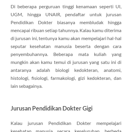
Di beberapa perguruan tinggi kenamaan seperti UI,
UGM, hingga UNAIR, pendaftar untuk jurusan
Pendidikan Dokter biasanya membludak hingga
mencapai ribuan setiap tahunnya. Kalau kamu diterima
di jurusan ini, tentunya kamu akan mempelajari hal-hal
seputar kesehatan manusia beserta dengan cara
penyembuhannya. Beberapa mata kuliah yang
mungkin akan kamu temui di jurusan yang satu ini di
antaranya adalah biologi kedokteran, anatomi,
histologi, fisiologi, farmakologi, gizi kedokteran, dan
lain sebagainya.
Jurusan Pendidikan Dokter Gigi
Kalau jurusan Pendidikan Dokter mempelajari
kesehatan manusia secara keseluruhan, berbeda