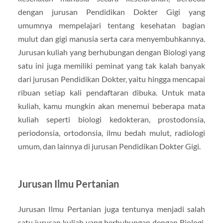
dengan jurusan Pendidikan Dokter Gigi yang
umumnya mempelajari tentang kesehatan bagian
mulut dan gigi manusia serta cara menyembuhkannya.
Jurusan kuliah yang berhubungan dengan Biologi yang
satu ini juga memiliki peminat yang tak kalah banyak
dari jurusan Pendidikan Dokter, yaitu hingga mencapai
ribuan setiap kali pendaftaran dibuka. Untuk mata
kuliah, kamu mungkin akan menemui beberapa mata
kuliah seperti biologi kedokteran, prostodonsia,
periodonsia, ortodonsia, ilmu bedah mulut, radiologi
umum, dan lainnya di jurusan Pendidikan Dokter Gigi.
Jurusan Ilmu Pertanian
Jurusan Ilmu Pertanian juga tentunya menjadi salah
satu jurusan kuliah yang berhubungan dengan Biologi.