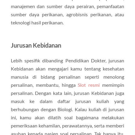
manajemen dan sumber daya perairan, pemanfaatan
sumber daya perikanan, agrobisnis perikanan, atau
teknologi hasil perikanan.
Jurusan Kebidanan
Lebih spesifik dibanding Pendidikan Dokter, jurusan
Kebidanan akan mengajari kamu tentang kesehatan
manusia di bidang persalinan seperti menolong
persalinan, membantu, hingga
Slot resmi
memimpin
persalinan. Dengan kata lain, jurusan Kebidanan juga
masuk ke dalam daftar jurusan kuliah yang
berhubungan dengan Biologi. Kalau kuliah di jurusan
ini, kamu akan dilatih soal bagaimana melakukan
pemeriksaan kehamilan, perawatannya, serta memberi
asuhan kepada pasien soal persalinan. Tak hanya itu,