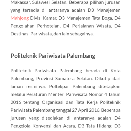
Makassar, Sulawesi Selatan. Beberapa pilihan jurusan
yang tersedia di antaranya adalah D3 Manajemen
Mahjong
Divisi Kamar, D3 Manajemen Tata Boga, D4
Pengolahan Perhotelan, D4 Perjalanan Wisata, D4
Destinasi Pariwisata, dan lain sebagainya.
Politeknik Pariwisata Palembang
Politeknik Pariwisata Palembang berada di Kota
Palembang, Provinsi Sumatera Selatan. Dikutip dari
laman resminya, Poltekpar Palembang ditetapkan
melalui Peraturan Menteri Pariwisata Nomor 4 Tahun
2016 tentang Organisasi dan Tata Kerja Politeknik
Pariwisata Palembang tanggal 27 April 2016. Beberapa
jurusan yang disediakan di antaranya adalah D4
Pengelola Konvensi dan Acara, D3 Tata Hidang, D3