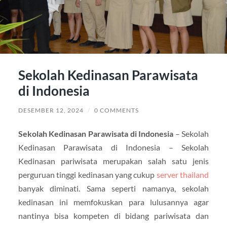
Sekolah Kedinasan Parawisata
di Indonesia
DESEMBER 12, 2024
/
0 COMMENTS
Sekolah Kedinasan Parawisata di Indonesia
– Sekolah
Kedinasan Parawisata di Indonesia – Sekolah
Kedinasan pariwisata merupakan salah satu jenis
perguruan tinggi kedinasan yang cukup
server thailand
banyak diminati. Sama seperti namanya, sekolah
kedinasan ini memfokuskan para lulusannya agar
nantinya bisa kompeten di bidang pariwisata dan