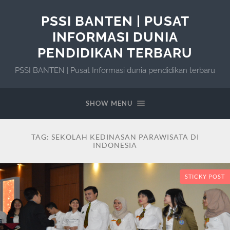
PSSI BANTEN | PUSAT
INFORMASI DUNIA
PENDIDIKAN TERBARU
PSSI BANTEN | Pusat Informasi dunia pendidikan terbaru
SHOW MENU
TAG:
SEKOLAH KEDINASAN PARAWISATA DI
INDONESIA
STICKY POST