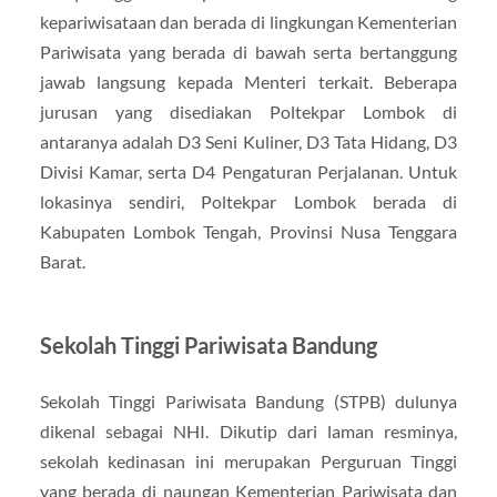
kepariwisataan dan berada di lingkungan Kementerian
Pariwisata yang berada di bawah serta bertanggung
jawab langsung kepada Menteri terkait. Beberapa
jurusan yang disediakan Poltekpar Lombok di
antaranya adalah D3 Seni Kuliner, D3 Tata Hidang, D3
Divisi Kamar, serta D4 Pengaturan Perjalanan. Untuk
lokasinya sendiri, Poltekpar Lombok berada di
Kabupaten Lombok Tengah, Provinsi Nusa Tenggara
Barat.
Sekolah Tinggi Pariwisata Bandung
Sekolah Tinggi Pariwisata Bandung (STPB) dulunya
dikenal sebagai NHI. Dikutip dari laman resminya,
sekolah kedinasan ini merupakan Perguruan Tinggi
yang berada di naungan Kementerian Pariwisata dan