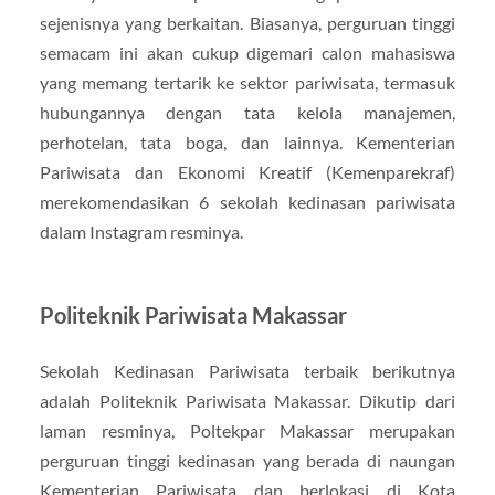
sejenisnya yang berkaitan. Biasanya, perguruan tinggi
semacam ini akan cukup digemari calon mahasiswa
yang memang tertarik ke sektor pariwisata, termasuk
hubungannya dengan tata kelola manajemen,
perhotelan, tata boga, dan lainnya. Kementerian
Pariwisata dan Ekonomi Kreatif (Kemenparekraf)
merekomendasikan 6 sekolah kedinasan pariwisata
dalam Instagram resminya.
Politeknik Pariwisata Makassar
Sekolah Kedinasan Pariwisata terbaik berikutnya
adalah Politeknik Pariwisata Makassar. Dikutip dari
laman resminya, Poltekpar Makassar merupakan
perguruan tinggi kedinasan yang berada di naungan
Kementerian Pariwisata dan berlokasi di Kota