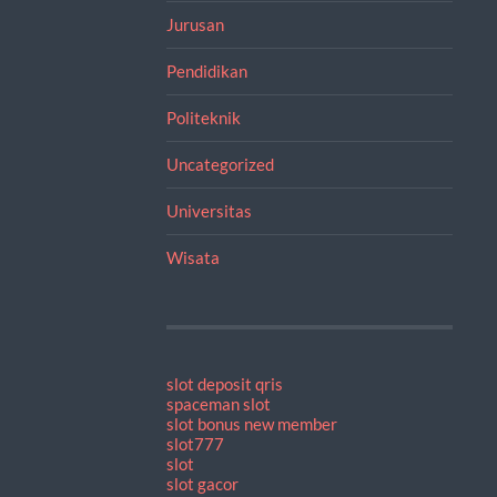
Jurusan
Pendidikan
Politeknik
Uncategorized
Universitas
Wisata
slot deposit qris
spaceman slot
slot bonus new member
slot777
slot
slot gacor