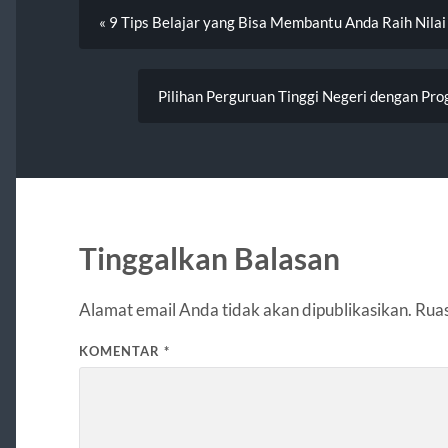
« 9 Tips Belajar yang Bisa Membantu Anda Raih Nilai 
Pilihan Perguruan Tinggi Negeri dengan Pro
Tinggalkan Balasan
Alamat email Anda tidak akan dipublikasikan.
Ruas
KOMENTAR
*