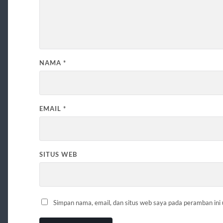
NAMA
*
EMAIL
*
SITUS WEB
Simpan nama, email, dan situs web saya pada peramban ini