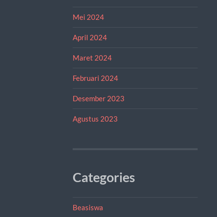
Mei 2024
April 2024
Maret 2024
Februari 2024
Desember 2023
Agustus 2023
Categories
Beasiswa