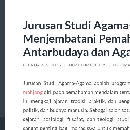
Jurusan Studi Agam
Menjembatani Pema
Antarbudaya dan Ag
FEBRUARI 5, 2025
/
TAMETORTOISE96
/
0 COM
Jurusan Studi Agama-Agama adalah progr
mahjong
diri pada pemahaman mendalam tentan
ini mengkaji ajaran, tradisi, praktik, dan pe
politik, dan budaya manusia. Sebagai salah sat
sejarah, sosiologi, filsafat, dan teologi, 
sangat penting bagi mahasiswa untuk mema