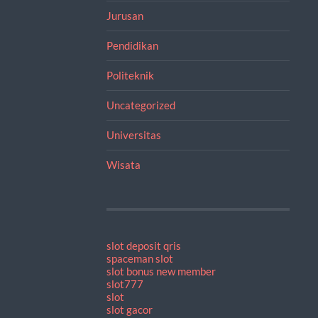
Jurusan
Pendidikan
Politeknik
Uncategorized
Universitas
Wisata
slot deposit qris
spaceman slot
slot bonus new member
slot777
slot
slot gacor