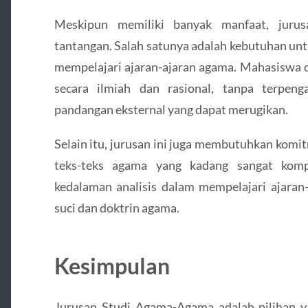
Meskipun memiliki banyak manfaat, jurus
tantangan. Salah satunya adalah kebutuhan untu
mempelajari ajaran-ajaran agama. Mahasiswa 
secara ilmiah dan rasional, tanpa terpen
pandangan eksternal yang dapat merugikan.
Selain itu, jurusan ini juga membutuhkan ko
teks-teks agama yang kadang sangat komp
kedalaman analisis dalam mempelajari ajaran
suci dan doktrin agama.
Kesimpulan
Jurusan Studi Agama-Agama adalah pilihan ya