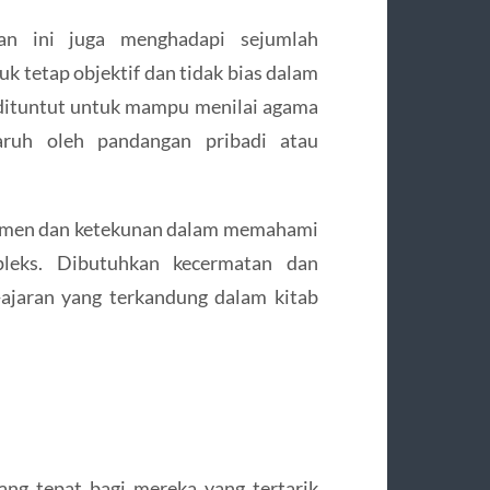
an ini juga menghadapi sejumlah
k tetap objektif dan tidak bias dalam
dituntut untuk mampu menilai agama
garuh oleh pandangan pribadi atau
mitmen dan ketekunan dalam memahami
leks. Dibutuhkan kecermatan dan
-ajaran yang terkandung dalam kitab
ng tepat bagi mereka yang tertarik