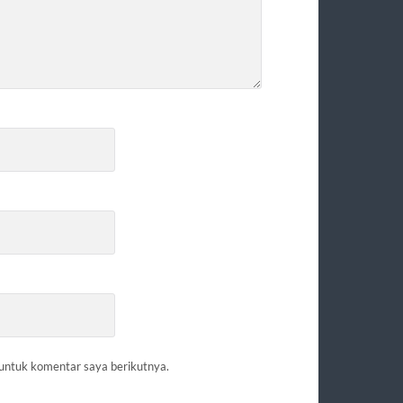
 untuk komentar saya berikutnya.