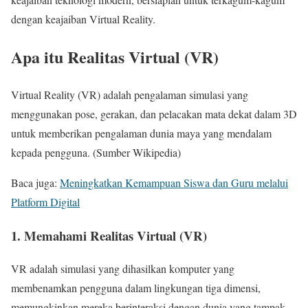
dengan keajaiban Virtual Reality.
Apa itu Realitas Virtual (VR)
Virtual Reality (VR) adalah pengalaman simulasi yang
menggunakan pose, gerakan, dan pelacakan mata dekat dalam 3D
untuk memberikan pengalaman dunia maya yang mendalam
kepada pengguna. (Sumber Wikipedia)
Baca juga:
Meningkatkan Kemampuan Siswa dan Guru melalui
Platform Digital
1. Memahami Realitas Virtual (VR)
VR adalah simulasi yang dihasilkan komputer yang
membenamkan pengguna dalam lingkungan tiga dimensi,
memungkinkan mereka berinteraksi dengan dunia yang tampak