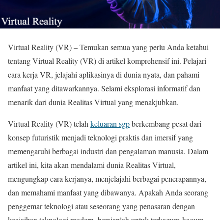
Virtual Reality (VR) – Temukan semua yang perlu Anda ketahui
tentang Virtual Reality (VR) di artikel komprehensif ini. Pelajari
cara kerja VR, jelajahi aplikasinya di dunia nyata, dan pahami
manfaat yang ditawarkannya. Selami eksplorasi informatif dan
menarik dari dunia Realitas Virtual yang menakjubkan.
Virtual Reality (VR) telah
keluaran sgp
berkembang pesat dari
konsep futuristik menjadi teknologi praktis dan imersif yang
memengaruhi berbagai industri dan pengalaman manusia. Dalam
artikel ini, kita akan mendalami dunia Realitas Virtual,
mengungkap cara kerjanya, menjelajahi berbagai penerapannya,
dan memahami manfaat yang dibawanya. Apakah Anda seorang
penggemar teknologi atau seseorang yang penasaran dengan
keajaiban teknologi modern, bersiaplah untuk terkagum-kagum