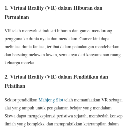
1. Virtual Reality (VR) dalam Hiburan dan
Permainan
VR telah merevolusi industri hiburan dan game, mendorong
pengguna ke dunia nyata dan mendalam. Gamer kini dapat
melintasi dunia fantasi, terlibat dalam petualangan mendebarkan,
dan bersaing melawan lawan, semuanya dari kenyamanan ruang
keluarga mereka.
2. Virtual Reality (VR) dalam Pendidikan dan
Pelatihan
Sektor pendidikan
Mahjong Slot
telah memanfaatkan VR sebagai
alat yang ampuh untuk pengalaman belajar yang mendalam.
Siswa dapat mengeksplorasi peristiwa sejarah, membedah konsep
ilmiah yang kompleks, dan mempraktikkan keterampilan dalam