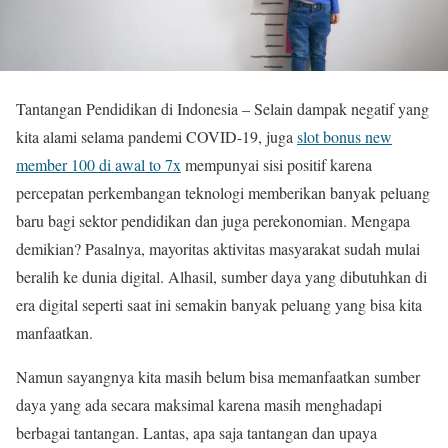
Tantangan Pendidikan di Indonesia – Selain dampak negatif yang
kita alami selama pandemi COVID-19, juga
slot bonus new
member 100 di awal to 7x
mempunyai sisi positif karena
percepatan perkembangan teknologi memberikan banyak peluang
baru bagi sektor pendidikan dan juga perekonomian. Mengapa
demikian? Pasalnya, mayoritas aktivitas masyarakat sudah mulai
beralih ke dunia digital. Alhasil, sumber daya yang dibutuhkan di
era digital seperti saat ini semakin banyak peluang yang bisa kita
manfaatkan.
Namun sayangnya kita masih belum bisa memanfaatkan sumber
daya yang ada secara maksimal karena masih menghadapi
berbagai tantangan. Lantas, apa saja tantangan dan upaya