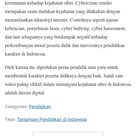
kerentanan terhadap kejahatan siber. Cybercrime sendiri
merupakan suatu tindakan kejahatan yang dilakukan dengan
memanfaatkan teknologi internet. Contohnya seperti ujaran
kebencian, penyebaran hoax, cyber bullying, cyber harassment,
dan lain sebagainya yang berdampak negatif terhadap
perkembangan moral peserta didik dan merosotnya pendidikan
karakter di Indonesia.
Oleh karena itu, diperlukan peran pendidik atau guru untuk
membentuk karakter peserta didiknya dengan baik. Salah satu
solusi paling efektif dalam menangani kejahatan siber di Indonesia
adalah literasi digital.
Categories:
Pendidikan
Tags:
Tantangan Pendidikan di Indonesia