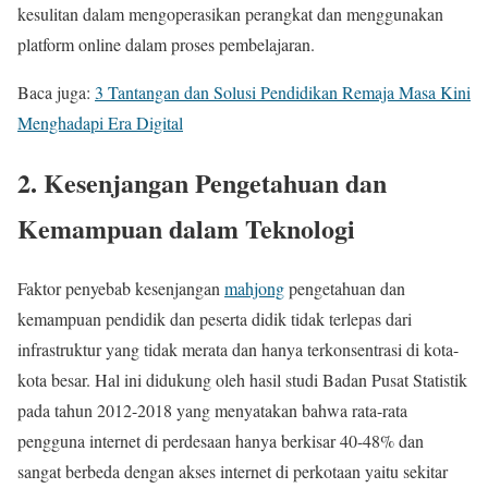
kesulitan dalam mengoperasikan perangkat dan menggunakan
platform online dalam proses pembelajaran.
Baca juga:
3 Tantangan dan Solusi Pendidikan Remaja Masa Kini
Menghadapi Era Digital
2. Kesenjangan Pengetahuan dan
Kemampuan dalam Teknologi
Faktor penyebab kesenjangan
mahjong
pengetahuan dan
kemampuan pendidik dan peserta didik tidak terlepas dari
infrastruktur yang tidak merata dan hanya terkonsentrasi di kota-
kota besar. Hal ini didukung oleh hasil studi Badan Pusat Statistik
pada tahun 2012-2018 yang menyatakan bahwa rata-rata
pengguna internet di perdesaan hanya berkisar 40-48% dan
sangat berbeda dengan akses internet di perkotaan yaitu sekitar