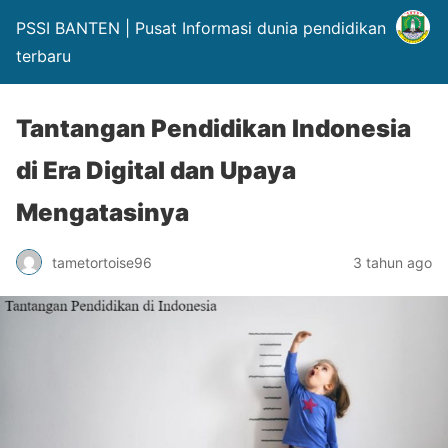
PSSI BANTEN | Pusat Informasi dunia pendidikan
terbaru
Tantangan Pendidikan Indonesia
di Era Digital dan Upaya
Mengatasinya
tametortoise96
3 tahun ago